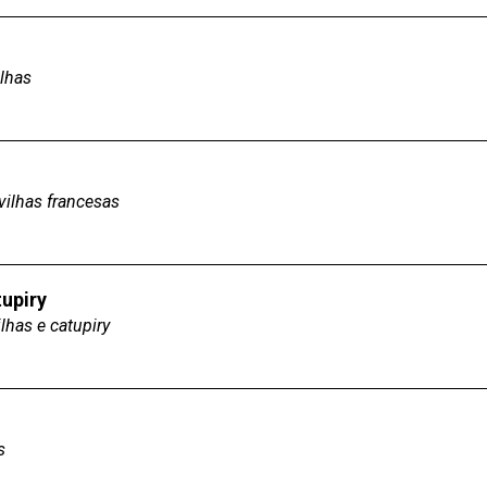
ilhas
rvilhas francesas
upiry
ilhas e catupiry
s