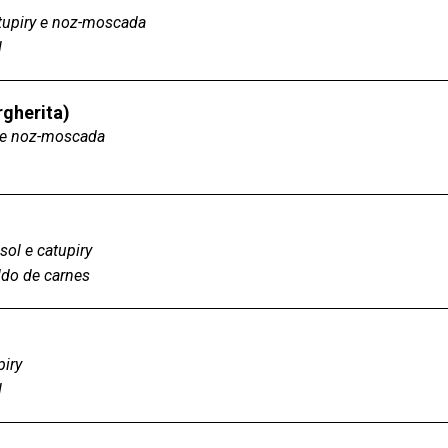
atupiry e noz-moscada
l
rgherita)
s e noz-moscada
ol e catupiry
do de carnes
piry
l