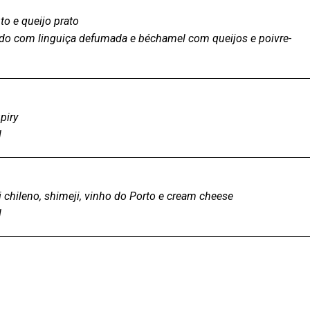
to e queijo prato
o com linguiça defumada e béchamel com queijos e poivre-
piry
l
 chileno, shimeji, vinho do Porto e cream cheese
l