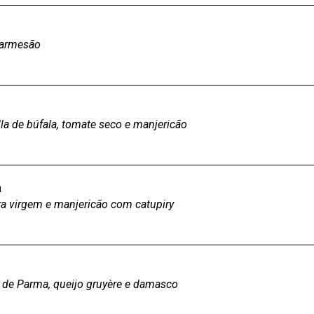
parmesão
a de búfala, tomate seco e manjericão
a
ra virgem e manjericão com catupiry
de Parma, queijo gruyère e damasco