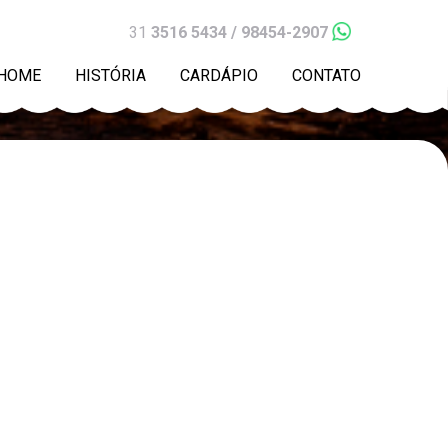
31
3516 5434 / 98454-2907
HOME
HISTÓRIA
CARDÁPIO
CONTATO