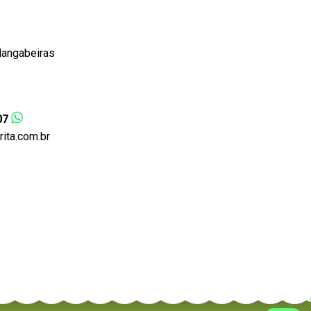
Mangabeiras
07
ta.com.br