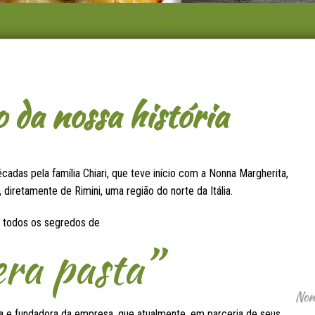
da nossa história
cadas pela família Chiari, que teve início com a Nonna Margherita,
 diretamente de Rimini, uma região do norte da Itália.
u todos os segredos de
era pasta”
ora e fundadora da empresa, que atualmente, em parceria de seus