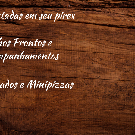
adas em seu pirex
os Prontos e
mpanhamentos
ados e Minipizzas