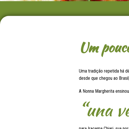
Um pouco 
Uma tradição repetida há dé
desde que chegou ao Brasil,
A Nonna Margherita ensino
“una v
para Iracema Chiari, sua n