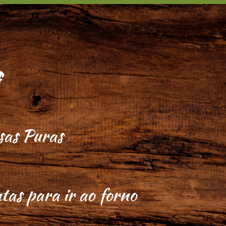
s
as Puras
tas para ir ao forno