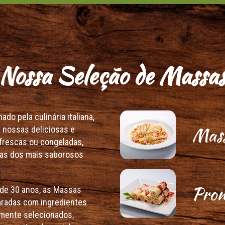
Nossa Seleção de Massa
do pela culinária italiana,
Mass
 nossas deliciosas e
frescas ou congeladas,
s dos mais saborosos
Pron
de 30 anos, as Massas
aradas com ingredientes
mente selecionados,