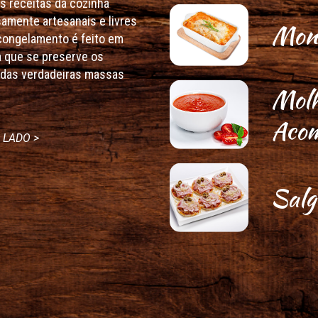
s receitas da cozinha
samente artesanais e livres
Mont
congelamento é feito em
a que se preserve os
r das verdadeiras massas
Molh
Aco
 LADO >
Salg