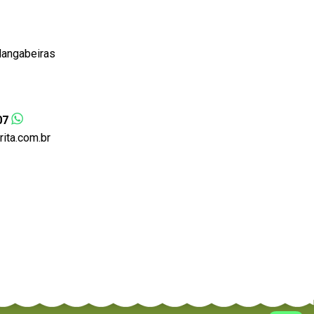
Mangabeiras
07
ta.com.br