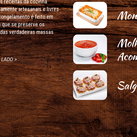
s receitas da cozinha
samente artesanais e livres
Mont
congelamento é feito em
a que se preserve os
r das verdadeiras massas
Molh
Aco
 LADO >
Salg