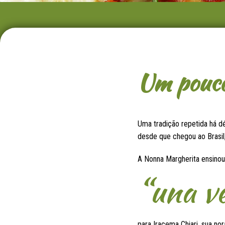
Um pouco 
Uma tradição repetida há dé
desde que chegou ao Brasil,
A Nonna Margherita ensino
“una v
para Iracema Chiari, sua n