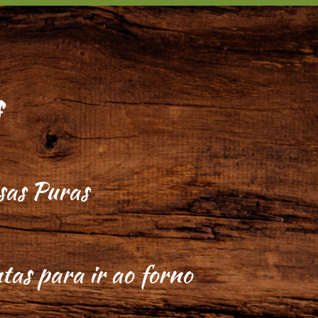
s
as Puras
tas para ir ao forno