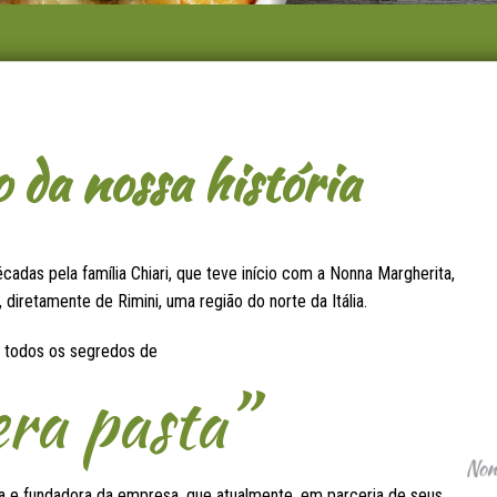
da nossa história
cadas pela família Chiari, que teve início com a Nonna Margherita,
 diretamente de Rimini, uma região do norte da Itália.
u todos os segredos de
era pasta”
ora e fundadora da empresa, que atualmente, em parceria de seus