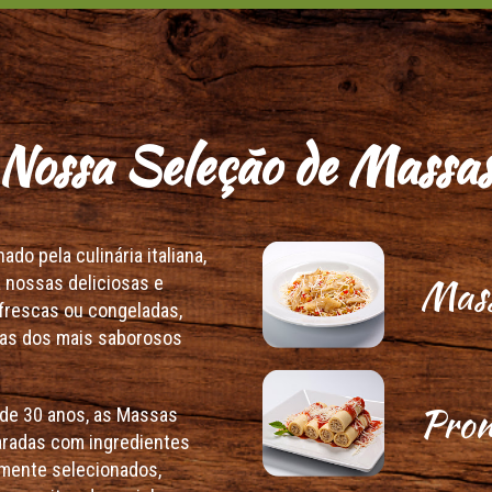
Nossa Seleção de Massa
do pela culinária italiana,
Mass
 nossas deliciosas e
frescas ou congeladas,
s dos mais saborosos
Pron
de 30 anos, as Massas
aradas com ingredientes
mente selecionados,