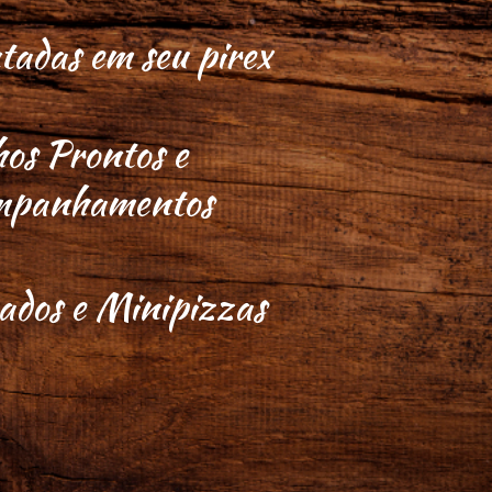
adas em seu pirex
os Prontos e
mpanhamentos
ados e Minipizzas