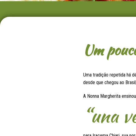
Um pouco 
Uma tradição repetida há dé
desde que chegou ao Brasil,
A Nonna Margherita ensino
“una v
para Iracema Chiari, sua n