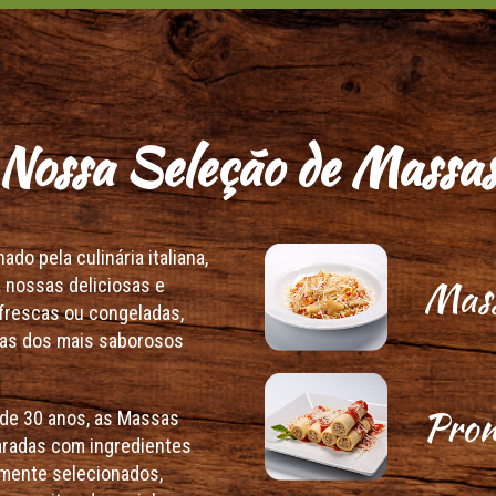
Nossa Seleção de Massa
do pela culinária italiana,
Mass
 nossas deliciosas e
frescas ou congeladas,
s dos mais saborosos
Pron
de 30 anos, as Massas
aradas com ingredientes
mente selecionados,