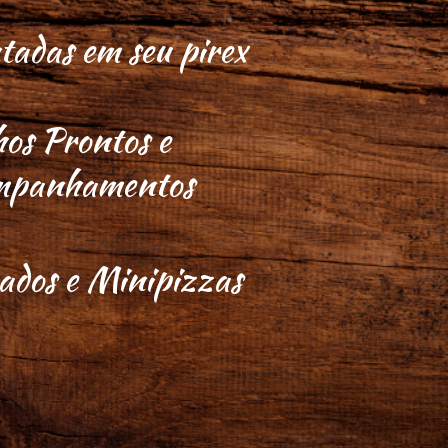
adas em seu pirex
os Prontos e
mpanhamentos
ados e Minipizzas