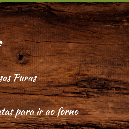
s
as Puras
tas para ir ao forno