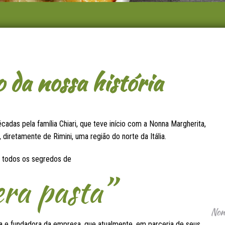
da nossa história
cadas pela família Chiari, que teve início com a Nonna Margherita,
 diretamente de Rimini, uma região do norte da Itália.
u todos os segredos de
era pasta”
ora e fundadora da empresa, que atualmente, em parceria de seus