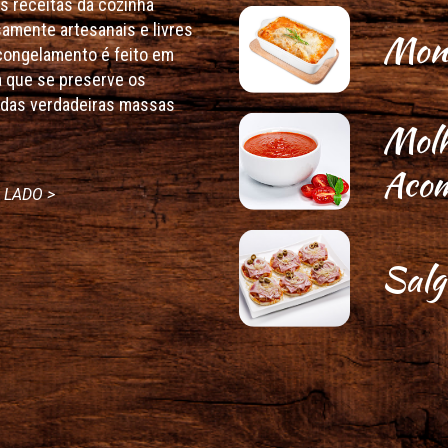
s receitas da cozinha
samente artesanais e livres
Mont
congelamento é feito em
a que se preserve os
r das verdadeiras massas
Molh
Aco
 LADO >
Salg