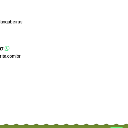
Mangabeiras
07
ta.com.br