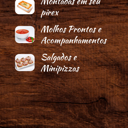
Montadas em seu
pirex
Molhos Prontos e
Acompanhamentos
Salgados e
Minipizzas