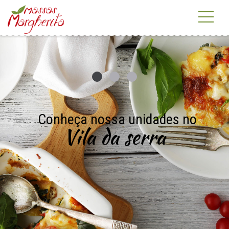
Tradição de família para se fazer
Conheça nossa unidades no
"Una vera pasta"
Vila da serra