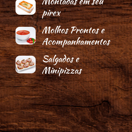
Montadas em seu
pirex
Molhos Prontos e
Acompanhamentos
Salgados e
Minipizzas