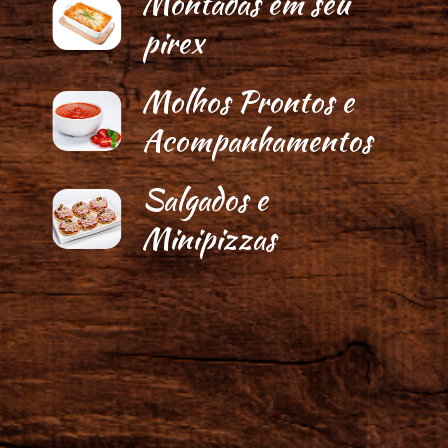
Montadas em seu
pirex
Molhos Prontos e
Acompanhamentos
Salgados e
Minipizzas