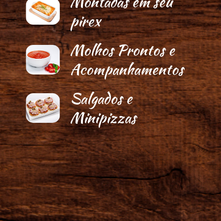
Montadas em seu
pirex
Molhos Prontos e
Acompanhamentos
Salgados e
Minipizzas