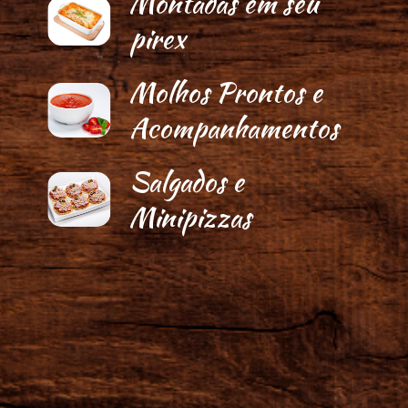
Montadas em seu
pirex
Molhos Prontos e
Acompanhamentos
Salgados e
Minipizzas