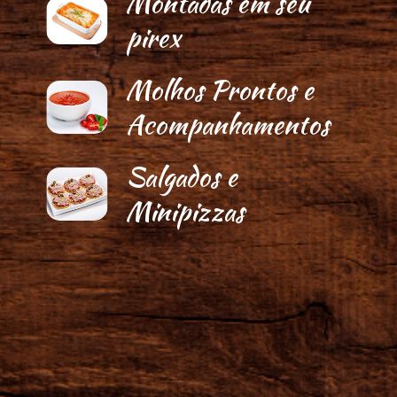
Montadas em seu
pirex
Molhos Prontos e
Acompanhamentos
Salgados e
Minipizzas