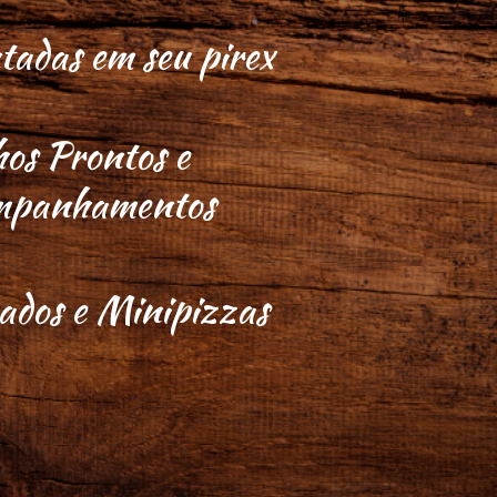
adas em seu pirex
os Prontos e
mpanhamentos
ados e Minipizzas