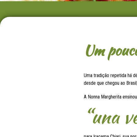
Um pouco 
Uma tradição repetida há dé
desde que chegou ao Brasil,
A Nonna Margherita ensino
“una v
para Iracema Chiari, sua n