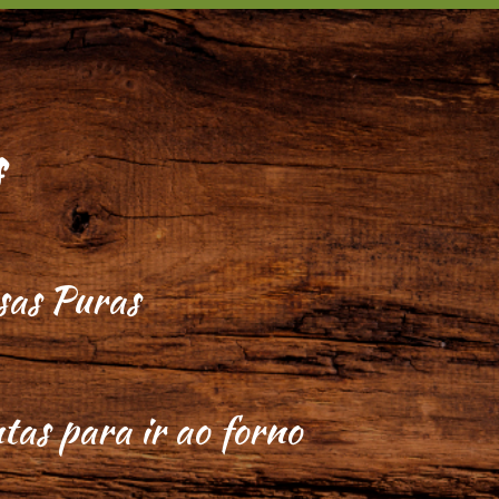
s
as Puras
tas para ir ao forno