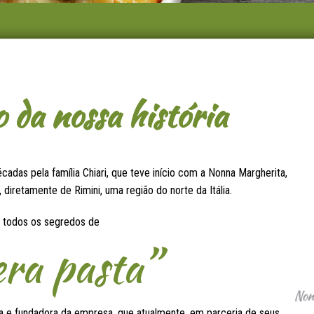
da nossa história
cadas pela família Chiari, que teve início com a Nonna Margherita,
 diretamente de Rimini, uma região do norte da Itália.
u todos os segredos de
era pasta”
ora e fundadora da empresa, que atualmente, em parceria de seus