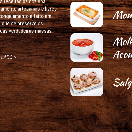
s receitas da cozinha
samente artesanais e livres
Mont
congelamento é feito em
a que se preserve os
r das verdadeiras massas
Molh
Aco
 LADO >
Salg