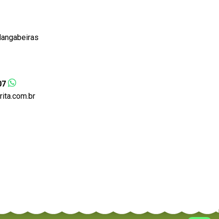
Mangabeiras
07
ta.com.br