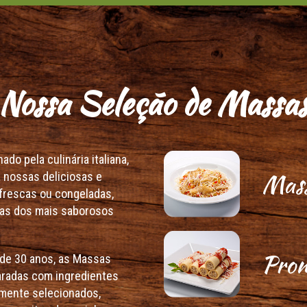
Nossa Seleção de Massa
do pela culinária italiana,
Mass
 nossas deliciosas e
frescas ou congeladas,
s dos mais saborosos
Pron
de 30 anos, as Massas
aradas com ingredientes
mente selecionados,