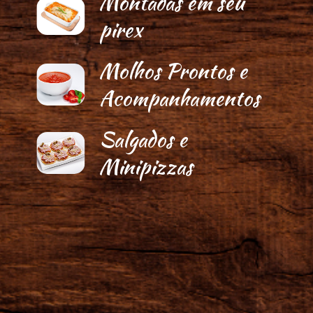
Montadas em seu
pirex
Molhos Prontos e
Acompanhamentos
Salgados e
Minipizzas